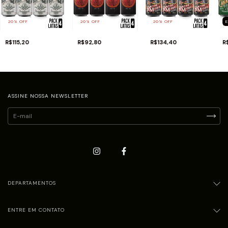
20
%
OFF
20
%
OFF
20
%
OFF
R$115,20
R$92,80
R$134,40
R
ASSINE NOSSA NEWSLETTER
DEPARTAMENTOS
ENTRE EM CONTATO