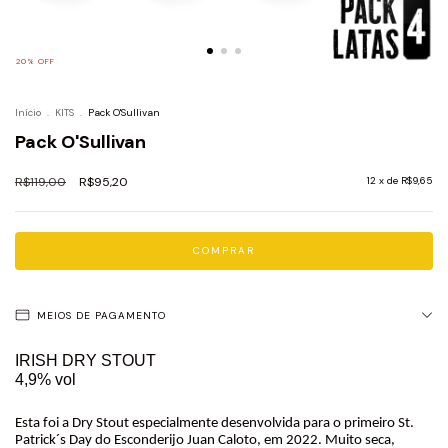
20
%
OFF
Início
.
KITS
.
Pack O'Sullivan
Pack O'Sullivan
R$119,00
R$95,20
12
x de
R$9,65
MEIOS DE PAGAMENTO
IRISH DRY STOUT
4,9% vol
Esta foi a Dry Stout especialmente desenvolvida para o primeiro St.
Patrick´s Day do Esconderijo Juan Caloto, em 2022.
Muito seca,